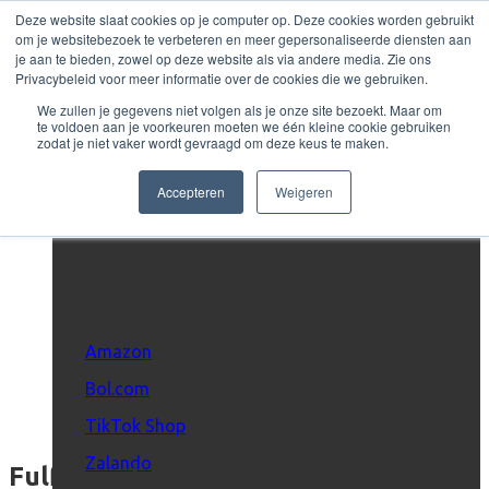
Zum
Deze website slaat cookies op je computer op. Deze cookies worden gebruikt
Inhalt
om je websitebezoek te verbeteren en meer gepersonaliseerde diensten aan
springen
je aan te bieden, zowel op deze website als via andere media. Zie ons
Privacybeleid voor meer informatie over de cookies die we gebruiken.
MarketPlace
We zullen je gegevens niet volgen als je onze site bezoekt. Maar om
Amazon
,
Fulfilment
,
Wissensdatenbank
Expert
te voldoen aan je voorkeuren moeten we één kleine cookie gebruiken
zodat je niet vaker wordt gevraagd om deze keus te maken.
Fulfilment by Amazon
Accepteren
Weigeren
Marketplaces
Verkauf auf Marktplätzen
Amazon
Bol.com
TikTok Shop
Zalando
Fulfilment by Amazon