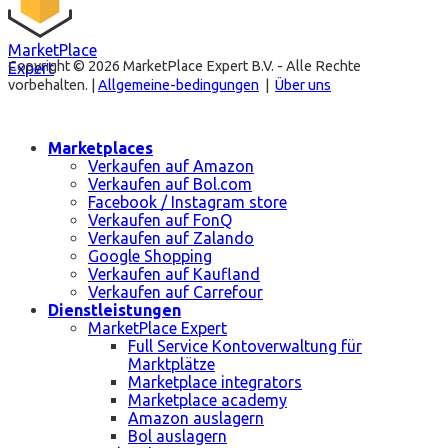
MarketPlace
Copyright © 2026 MarketPlace Expert B.V. - Alle Rechte
Expert
vorbehalten. |
Allgemeine-bedingungen
|
Über uns
Marketplaces
Verkaufen auf Amazon
Verkaufen auf Bol.com
Facebook / Instagram store
Verkaufen auf FonQ
Verkaufen auf Zalando
Google Shopping
Verkaufen auf Kaufland
Verkaufen auf Carrefour
Dienstleistungen
MarketPlace Expert
Full Service Kontoverwaltung für
Marktplätze
Marketplace integrators
Marketplace academy
Amazon auslagern
Bol auslagern